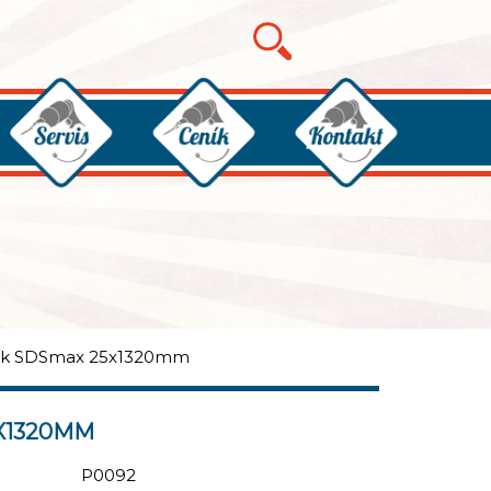
ák SDSmax 25x1320mm
X1320MM
P0092